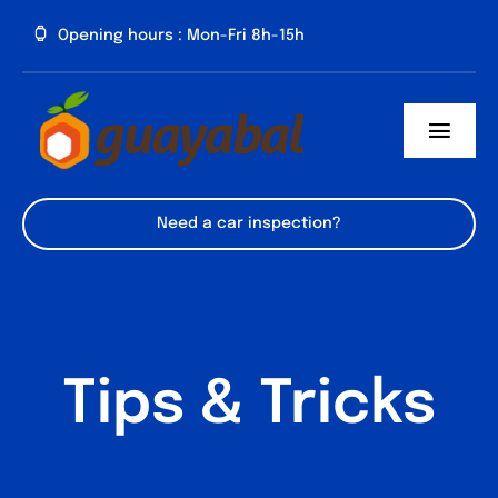
Saltar
Opening hours : Mon-Fri 8h-15h
al
contenido
Toggl
Navig
Inicio
Need a car inspection?
Cómo llegar
Domicilios
Tips & Tricks